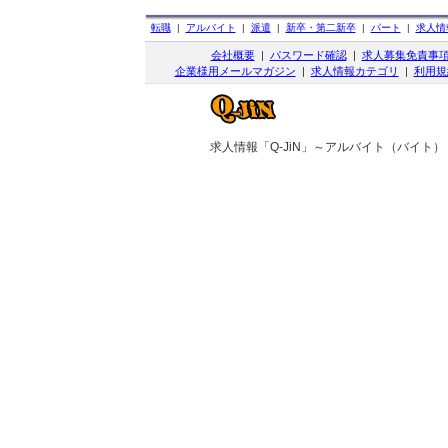
転職
|
アルバイト
|
派遣
|
新卒・第二新卒
|
パート
|
求人情
会社概要
|
パスワード確認
|
求人募集免責事
企業様用メールマガジン
|
求人情報カテゴリ
|
利用規
求人情報「Q-JiN」～アルバイト（バイト