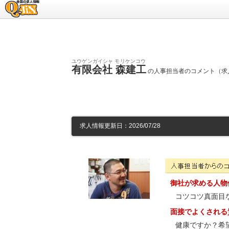
求人情報のQ-JiN
ユウゲンガイシャ モリケンコウ
有限会社 森建工
の人事担当者のコメント（求人I
求人情報更新日：2026/07/28
有限会社 森建工の人事担
御社が求める人物
コツコツ真面目
面接でよくされる
健康ですか？希